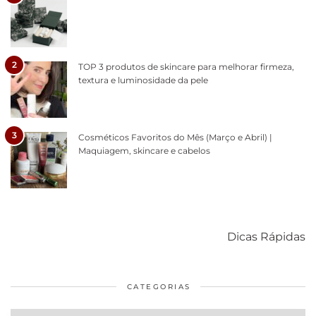
2
TOP 3 produtos de skincare para melhorar firmeza,
textura e luminosidade da pele
3
Cosméticos Favoritos do Mês (Março e Abril) |
Maquiagem, skincare e cabelos
Como acabar
6 fatos sobre a
Cuidados
com o mofo
bolsa Lady
diários par
Dicas Rápidas
em casa
Dior
cabelos
saudáveis
CATEGORIAS
Categorias