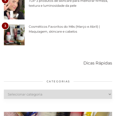
TOP 3 produtos de skincare para melhorar firmeza,
textura e luminosidade da pele
3
Cosméticos Favoritos do Mês (Março e Abril) |
Maquiagem, skincare e cabelos
Como acabar
6 fatos sobre a
Cuidados
com o mofo
bolsa Lady
diários par
Dicas Rápidas
em casa
Dior
cabelos
saudáveis
CATEGORIAS
Categorias