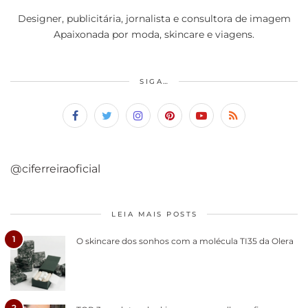
Designer, publicitária, jornalista e consultora de imagem
Apaixonada por moda, skincare e viagens.
SIGA…
@ciferreiraoficial
LEIA MAIS POSTS
1
O skincare dos sonhos com a molécula TI35 da Olera
2