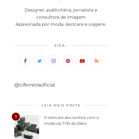
Designer, publicitária, jornalista e
consultora de imagem
Apaixonada por moda, skincare e viagens.
SIGA…
@ciferreiraoficial
LEIA MAIS POSTS
1
O skincare dos sonhos com a
molécula TI35 da Olera