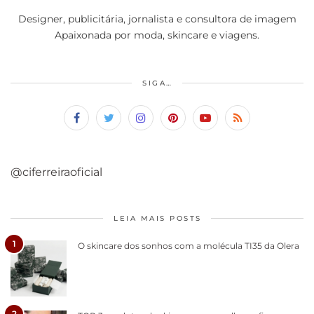
Designer, publicitária, jornalista e consultora de imagem
Apaixonada por moda, skincare e viagens.
SIGA…
@ciferreiraoficial
LEIA MAIS POSTS
1
O skincare dos sonhos com a molécula TI35 da Olera
2