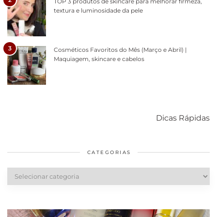
TOP 3 produtos de skincare para melhorar firmeza,
textura e luminosidade da pele
3
Cosméticos Favoritos do Mês (Março e Abril) |
Maquiagem, skincare e cabelos
Como acabar
6 fatos sobre a
Cuidados
com o mofo
bolsa Lady
diários par
Dicas Rápidas
em casa
Dior
cabelos
saudáveis
CATEGORIAS
Categorias