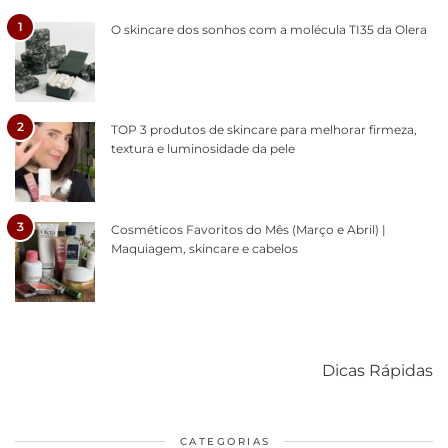
1
O skincare dos sonhos com a molécula TI35 da Olera
2
TOP 3 produtos de skincare para melhorar firmeza,
textura e luminosidade da pele
3
Cosméticos Favoritos do Mês (Março e Abril) |
Maquiagem, skincare e cabelos
Como acabar
6 fatos sobre a
Cuidados
com o mofo
bolsa Lady
diários par
Dicas Rápidas
em casa
Dior
cabelos
saudáveis
CATEGORIAS