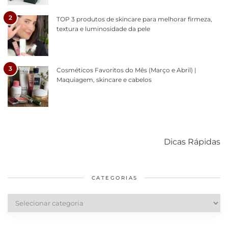
2
TOP 3 produtos de skincare para melhorar firmeza,
textura e luminosidade da pele
3
Cosméticos Favoritos do Mês (Março e Abril) |
Maquiagem, skincare e cabelos
Como acabar
6 fatos sobre a
Cuidados
com o mofo
bolsa Lady
diários par
Dicas Rápidas
em casa
Dior
cabelos
saudáveis
CATEGORIAS
Categorias