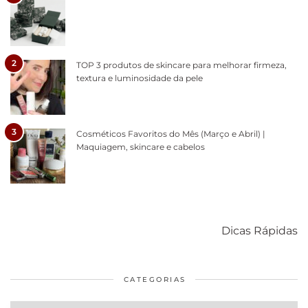
2
TOP 3 produtos de skincare para melhorar firmeza,
textura e luminosidade da pele
3
Cosméticos Favoritos do Mês (Março e Abril) |
Maquiagem, skincare e cabelos
Como acabar
6 fatos sobre a
Cuidados
com o mofo
bolsa Lady
diários par
Dicas Rápidas
em casa
Dior
cabelos
saudáveis
CATEGORIAS
Categorias