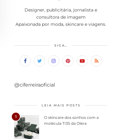
Designer, publicitária, jornalista e
consultora de imagem
Apaixonada por moda, skincare e viagens.
SIGA…
@ciferreiraoficial
LEIA MAIS POSTS
1
O skincare dos sonhos com a
molécula TI35 da Olera