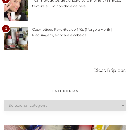
TOP 3 produtos de skincare para melhorar firmeza,
textura e luminosidade da pele
3
Cosméticos Favoritos do Mês (Março e Abril) |
Maquiagem, skincare e cabelos
Como acabar
6 fatos sobre a
Cuidados
com o mofo
bolsa Lady
diários par
Dicas Rápidas
em casa
Dior
cabelos
saudáveis
CATEGORIAS
Categorias