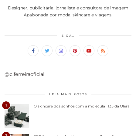
Designer, publicitária, jornalista e consultora de imagem
Apaixonada por moda, skincare e viagens.
SIGA…
@ciferreiraoficial
LEIA MAIS POSTS
1
O skincare dos sonhos com a molécula TI35 da Olera
2