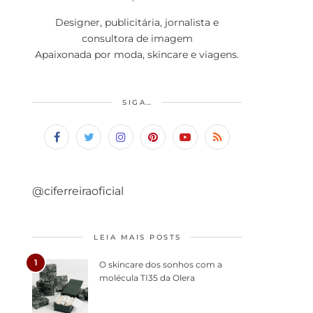
Designer, publicitária, jornalista e
consultora de imagem
Apaixonada por moda, skincare e viagens.
SIGA…
@ciferreiraoficial
LEIA MAIS POSTS
1
O skincare dos sonhos com a
molécula TI35 da Olera