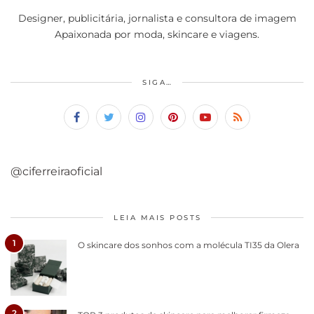
Designer, publicitária, jornalista e consultora de imagem
Apaixonada por moda, skincare e viagens.
SIGA…
@ciferreiraoficial
LEIA MAIS POSTS
1
O skincare dos sonhos com a molécula TI35 da Olera
2