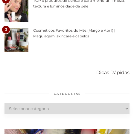
TOP 3 produtos de skincare para melhorar firmeza,
textura e luminosidade da pele
3
Cosméticos Favoritos do Mês (Março e Abril) |
Maquiagem, skincare e cabelos
Como acabar
6 fatos sobre a
Cuidados
com o mofo
bolsa Lady
diários par
Dicas Rápidas
em casa
Dior
cabelos
saudáveis
CATEGORIAS
Categorias