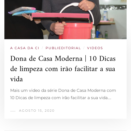
A CASA DA CI
/
PUBLIEDITORIAL
/
VIDEOS
Dona de Casa Moderna | 10 Dicas
de limpeza com irão facilitar a sua
vida
Mais um video da série Dona de Casa Moderna com
10 Dicas de limpeza com irão facilitar a sua vida.…
AGOSTO 15, 2020