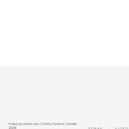
MakeUp Atelier por Cinthia Ferreira | Desde
2009
SOBRE
VIDEO