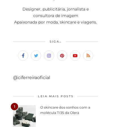
Designer, publicitária, jornalista e
consultora de imagem
Apaixonada por moda, skincare e viagens.
SIGA…
@ciferreiraoficial
LEIA MAIS POSTS
1
O skincare dos sonhos com a
molécula TI35 da Olera