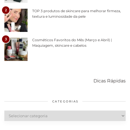
2
TOP 3 produtos de skincare para melhorar firmeza,
textura e luminosidade da pele
3
Cosméticos Favoritos do Mês (Março e Abril) |
Maquiagem, skincare e cabelos
Como acabar
6 fatos sobre a
Cuidados
com o mofo
bolsa Lady
diários par
Dicas Rápidas
em casa
Dior
cabelos
saudáveis
CATEGORIAS
Categorias