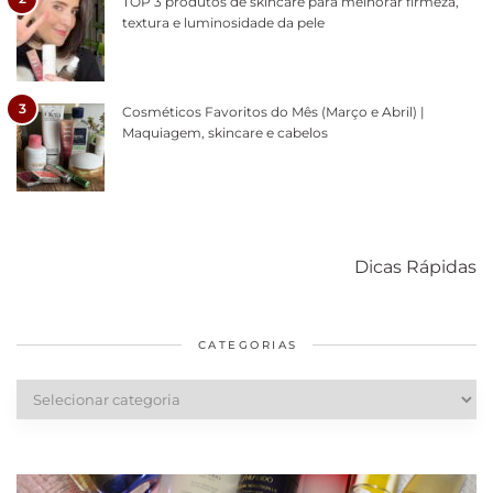
TOP 3 produtos de skincare para melhorar firmeza,
textura e luminosidade da pele
3
Cosméticos Favoritos do Mês (Março e Abril) |
Maquiagem, skincare e cabelos
Como acabar
6 fatos sobre a
Cuidados
com o mofo
bolsa Lady
diários par
Dicas Rápidas
em casa
Dior
cabelos
saudáveis
CATEGORIAS
Categorias