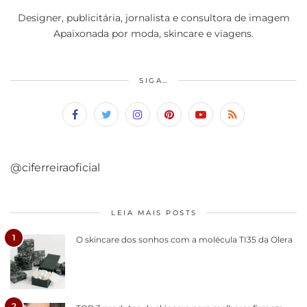
Designer, publicitária, jornalista e consultora de imagem
Apaixonada por moda, skincare e viagens.
SIGA…
@ciferreiraoficial
LEIA MAIS POSTS
1
O skincare dos sonhos com a molécula TI35 da Olera
2