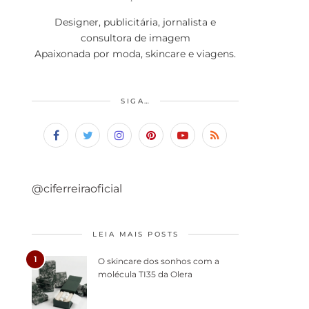
Designer, publicitária, jornalista e
consultora de imagem
Apaixonada por moda, skincare e viagens.
SIGA…
@ciferreiraoficial
LEIA MAIS POSTS
1
O skincare dos sonhos com a
molécula TI35 da Olera