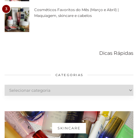
3
Cosméticos Favoritos do Mês (Março e Abril) |
Maquiagem, skincare e cabelos
Como acabar
6 fatos sobre a
Cuidados
com o mofo
bolsa Lady
diários par
Dicas Rápidas
em casa
Dior
cabelos
saudáveis
CATEGORIAS
Categorias
SKINCARE