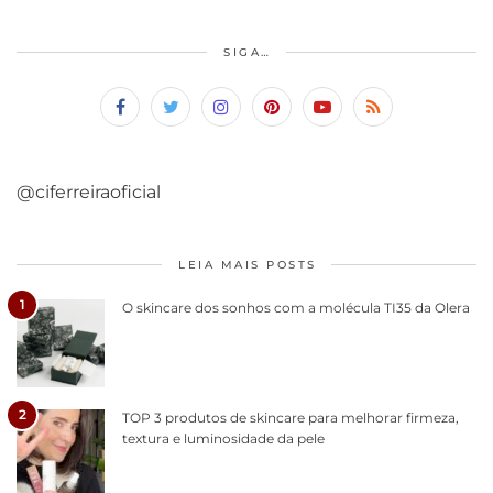
SIGA…
@ciferreiraoficial
LEIA MAIS POSTS
1
O skincare dos sonhos com a molécula TI35 da Olera
2
TOP 3 produtos de skincare para melhorar firmeza,
textura e luminosidade da pele