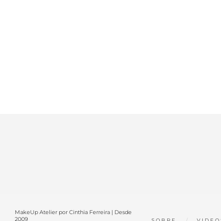
MakeUp Atelier por Cinthia Ferreira | Desde
2009
SOBRE
VIDEO