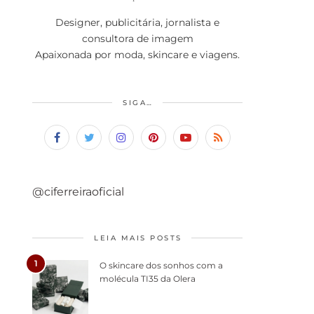
Designer, publicitária, jornalista e
consultora de imagem
Apaixonada por moda, skincare e viagens.
SIGA…
@ciferreiraoficial
LEIA MAIS POSTS
1
O skincare dos sonhos com a
molécula TI35 da Olera