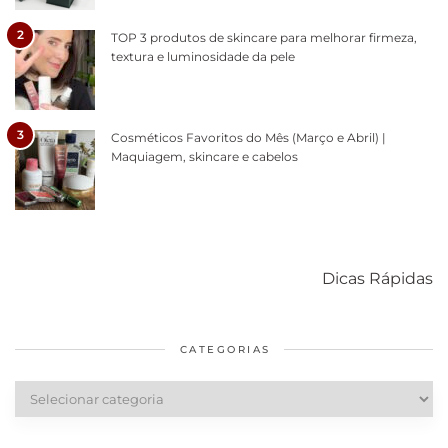
2
TOP 3 produtos de skincare para melhorar firmeza,
textura e luminosidade da pele
3
Cosméticos Favoritos do Mês (Março e Abril) |
Maquiagem, skincare e cabelos
Como acabar
6 fatos sobre a
Cuidados
com o mofo
bolsa Lady
diários par
Dicas Rápidas
em casa
Dior
cabelos
saudáveis
CATEGORIAS
Categorias