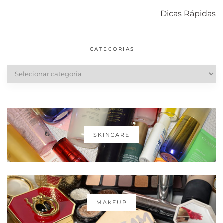
com o mofo
bolsa Lady
diários par
Dicas Rápidas
em casa
Dior
cabelos
saudáveis
CATEGORIAS
Categorias
SKINCARE
MAKEUP