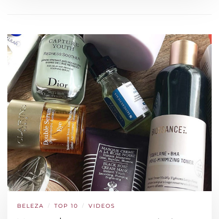
BELEZA
/
TOP 10
/
VIDEOS