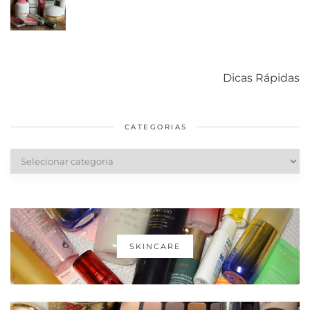
Como acabar
6 fatos sobre a
Cuidados
com o mofo
bolsa Lady
diários par
Dicas Rápidas
em casa
Dior
cabelos
saudáveis
CATEGORIAS
Categorias
SKINCARE