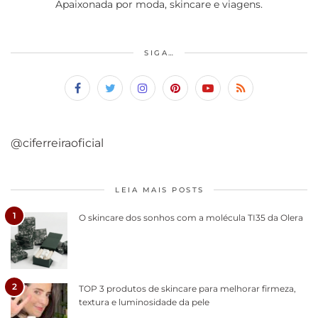
Apaixonada por moda, skincare e viagens.
SIGA…
@ciferreiraoficial
LEIA MAIS POSTS
1
O skincare dos sonhos com a molécula TI35 da Olera
2
TOP 3 produtos de skincare para melhorar firmeza,
textura e luminosidade da pele