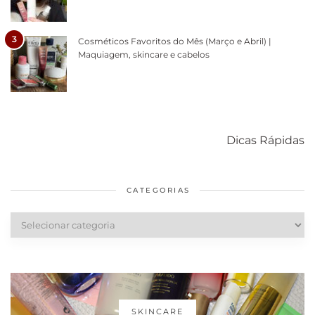
3
Cosméticos Favoritos do Mês (Março e Abril) |
Maquiagem, skincare e cabelos
Como acabar
6 fatos sobre a
Cuidados
com o mofo
bolsa Lady
diários par
Dicas Rápidas
em casa
Dior
cabelos
saudáveis
CATEGORIAS
Categorias
SKINCARE