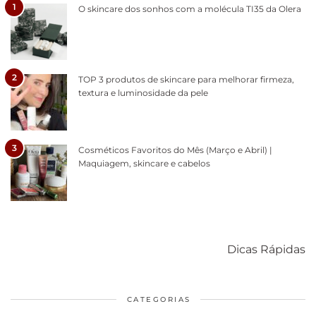
1
O skincare dos sonhos com a molécula TI35 da Olera
2
TOP 3 produtos de skincare para melhorar firmeza,
textura e luminosidade da pele
3
Cosméticos Favoritos do Mês (Março e Abril) |
Maquiagem, skincare e cabelos
Como acabar
6 fatos sobre a
Cuidados
com o mofo
bolsa Lady
diários par
Dicas Rápidas
em casa
Dior
cabelos
saudáveis
CATEGORIAS