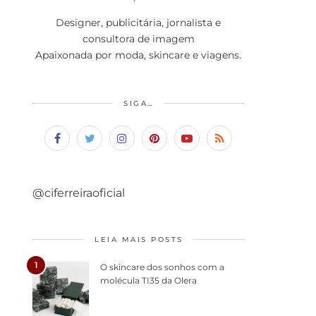
Designer, publicitária, jornalista e
consultora de imagem
Apaixonada por moda, skincare e viagens.
SIGA…
@ciferreiraoficial
LEIA MAIS POSTS
1
O skincare dos sonhos com a
molécula TI35 da Olera