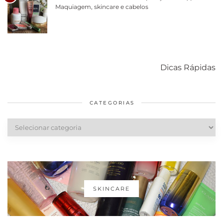
Maquiagem, skincare e cabelos
Como acabar
6 fatos sobre a
Cuidados
com o mofo
bolsa Lady
diários par
Dicas Rápidas
em casa
Dior
cabelos
saudáveis
CATEGORIAS
Categorias
SKINCARE