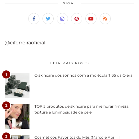
SIGA…
@ciferreiraoficial
LEIA MAIS POSTS
1
O skincare dos sonhos com a molécula TI35 da Olera
2
TOP 3 produtos de skincare para melhorar firmeza,
textura e luminosidade da pele
3
Cosméticos Favoritos do Mês (Março e Abril) |