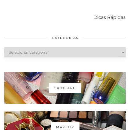
Como acabar
6 fatos sobre a
Cuidados
com o mofo
bolsa Lady
diários par
Dicas Rápidas
em casa
Dior
cabelos
saudáveis
CATEGORIAS
Categorias
SKINCARE
MAKEUP