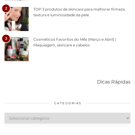
2
TOP 3 produtos de skincare para melhorar firmeza,
textura e luminosidade da pele
3
Cosméticos Favoritos do Mês (Março e Abril) |
Maquiagem, skincare e cabelos
Como acabar
6 fatos sobre a
Cuidados
com o mofo
bolsa Lady
diários par
Dicas Rápidas
em casa
Dior
cabelos
saudáveis
CATEGORIAS
Categorias