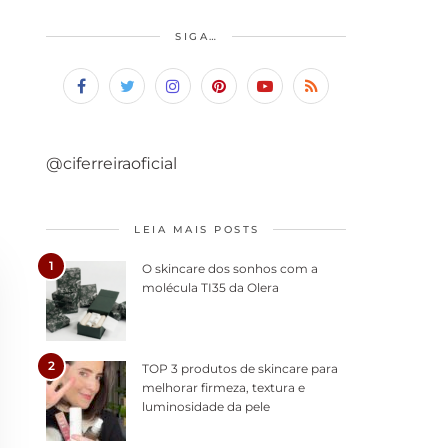
SIGA…
@ciferreiraoficial
LEIA MAIS POSTS
1
O skincare dos sonhos com a
molécula TI35 da Olera
2
TOP 3 produtos de skincare para
melhorar firmeza, textura e
luminosidade da pele