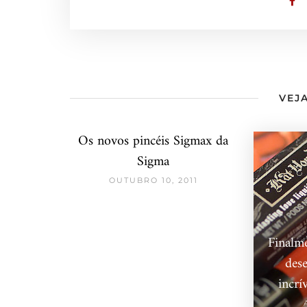
VEJA
Os novos pincéis Sigmax da
Sigma
OUTUBRO 10, 2011
Finalm
des
incrí