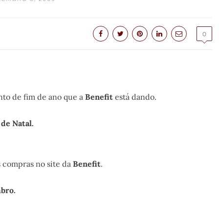
0
nto de fim de ano que a
Benefit
está dando.
de Natal.
s compras no site da
Benefit
.
mbro.