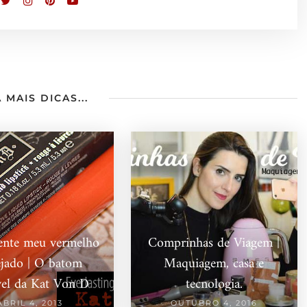
 MAIS DICAS...
ente meu vermelho
Comprinhas de Viagem |
ejado | O batom
Maquiagem, casa e
vel da Kat Von D
tecnologia.
ABRIL 4, 2013
OUTUBRO 4, 2016