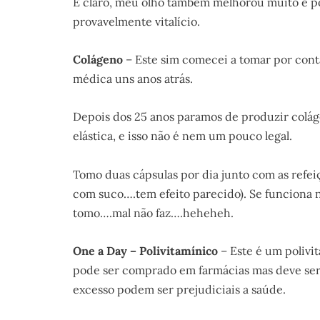
E claro, meu olho também melhorou muito e po
provavelmente vitalício.
Colágeno
– Este sim comecei a tomar por cont
médica uns anos atrás.
Depois dos 25 anos paramos de produzir coláge
elástica, e isso não é nem um pouco legal.
Tomo duas cápsulas por dia junto com as refeiç
com suco….tem efeito parecido). Se funciona 
tomo….mal não faz….heheheh.
One a Day – Polivitamínico
– Este é um polivi
pode ser comprado em farmácias mas deve ser
excesso podem ser prejudiciais a saúde.