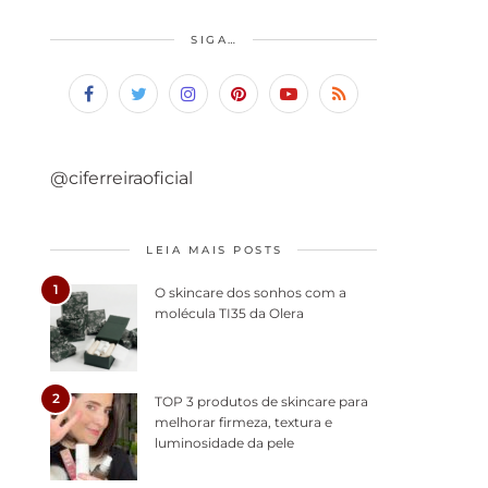
SIGA…
@ciferreiraoficial
LEIA MAIS POSTS
1
O skincare dos sonhos com a
molécula TI35 da Olera
2
TOP 3 produtos de skincare para
melhorar firmeza, textura e
luminosidade da pele