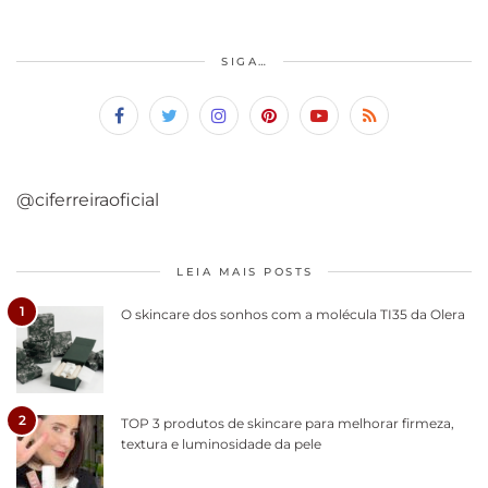
SIGA…
@ciferreiraoficial
LEIA MAIS POSTS
1
O skincare dos sonhos com a molécula TI35 da Olera
2
TOP 3 produtos de skincare para melhorar firmeza,
textura e luminosidade da pele