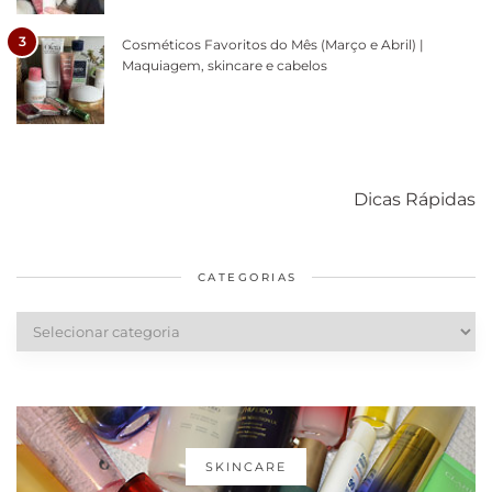
3
Cosméticos Favoritos do Mês (Março e Abril) |
Maquiagem, skincare e cabelos
Como acabar
6 fatos sobre a
Cuidados
com o mofo
bolsa Lady
diários par
Dicas Rápidas
em casa
Dior
cabelos
saudáveis
CATEGORIAS
Categorias
SKINCARE