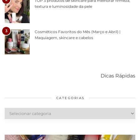
TOP 3 produtos de skincare para melhorar firmeza,
textura e luminosidade da pele
3
Cosméticos Favoritos do Mês (Março e Abril) |
Maquiagem, skincare e cabelos
Como acabar
6 fatos sobre a
Cuidados
com o mofo
bolsa Lady
diários par
Dicas Rápidas
em casa
Dior
cabelos
saudáveis
CATEGORIAS
Categorias