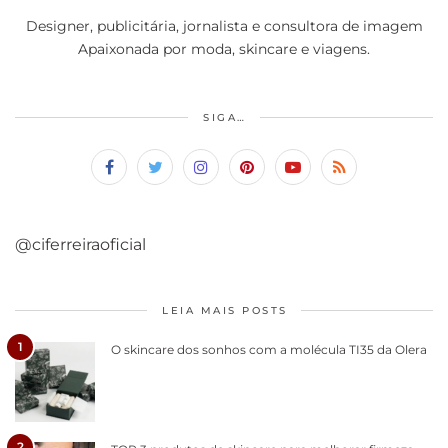
Designer, publicitária, jornalista e consultora de imagem
Apaixonada por moda, skincare e viagens.
SIGA…
@ciferreiraoficial
LEIA MAIS POSTS
1
O skincare dos sonhos com a molécula TI35 da Olera
2