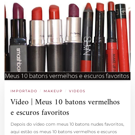
IMPORTADO
/
MAKEUP
/
VIDEOS
Vídeo | Meus 10 batons vermelhos
e escuros favoritos
Depois do vídeo com meus 10 batons nudes favoritos,
aqui estão os meus 10 batons vermelhos e escuros