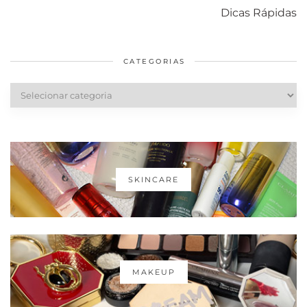
com o mofo
bolsa Lady
diários par
Dicas Rápidas
em casa
Dior
cabelos
saudáveis
CATEGORIAS
Categorias
SKINCARE
MAKEUP