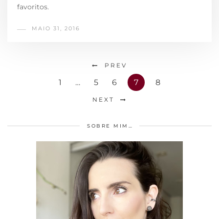
favoritos.
MAIO 31, 2016
PREV
1
…
5
6
7
8
NEXT
SOBRE MIM…