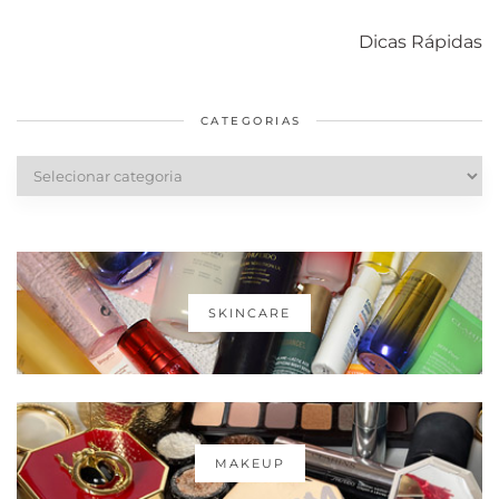
Como acabar
6 fatos sobre a
Cuidados
com o mofo
bolsa Lady
diários par
Dicas Rápidas
em casa
Dior
cabelos
saudáveis
CATEGORIAS
Categorias
SKINCARE
MAKEUP