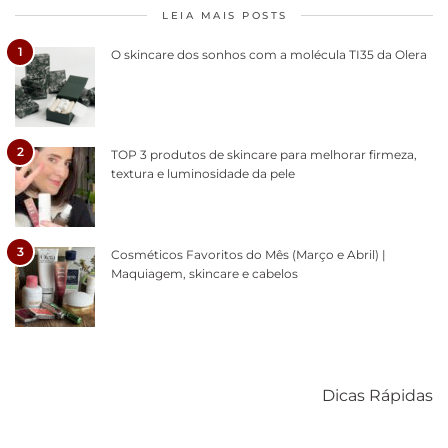
LEIA MAIS POSTS
1
O skincare dos sonhos com a molécula TI35 da Olera
2
TOP 3 produtos de skincare para melhorar firmeza,
textura e luminosidade da pele
3
Cosméticos Favoritos do Mês (Março e Abril) |
Maquiagem, skincare e cabelos
Como acabar
6 fatos sobre a
Cuidados
com o mofo
bolsa Lady
diários par
Dicas Rápidas
em casa
Dior
cabelos
saudáveis