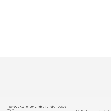
MakeUp Atelier por Cinthia Ferreira | Desde
2009
SOBRE
VIDEO