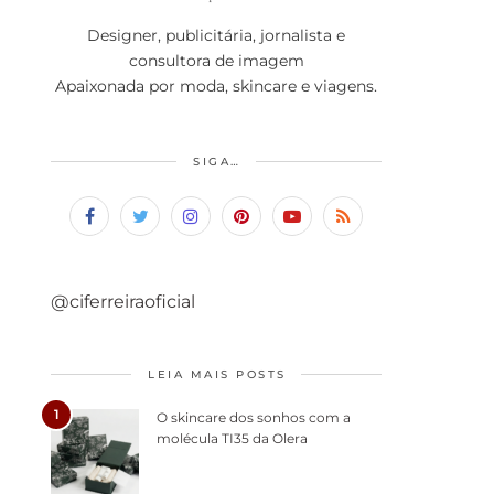
Designer, publicitária, jornalista e
consultora de imagem
Apaixonada por moda, skincare e viagens.
SIGA…
@ciferreiraoficial
LEIA MAIS POSTS
1
O skincare dos sonhos com a
molécula TI35 da Olera