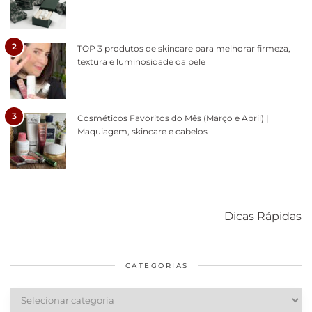
2
TOP 3 produtos de skincare para melhorar firmeza,
textura e luminosidade da pele
3
Cosméticos Favoritos do Mês (Março e Abril) |
Maquiagem, skincare e cabelos
Como acabar
6 fatos sobre a
Cuidados
com o mofo
bolsa Lady
diários par
Dicas Rápidas
em casa
Dior
cabelos
saudáveis
CATEGORIAS
Categorias