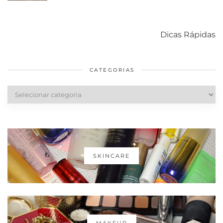
Como acabar
6 fatos sobre a
Cuidados
com o mofo
bolsa Lady
diários par
Dicas Rápidas
em casa
Dior
cabelos
saudáveis
CATEGORIAS
Categorias
SKINCARE