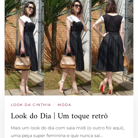
LOOK DA CINTHIA
/
MODA
Look do Dia | Um toque retrô
Mais um look do dia com saia midi (o outro foi aqui),
uma peça super feminina e que nunca sai…