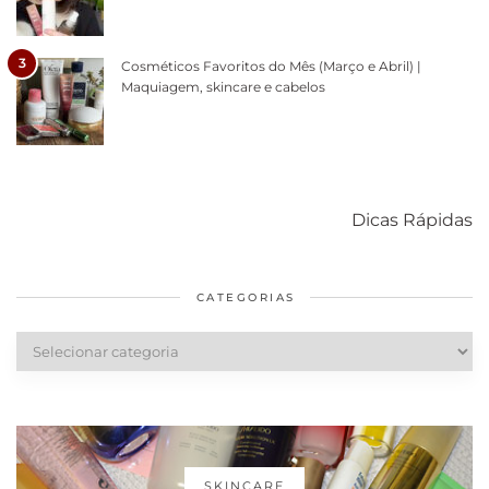
3
Cosméticos Favoritos do Mês (Março e Abril) |
Maquiagem, skincare e cabelos
Como acabar
6 fatos sobre a
Cuidados
com o mofo
bolsa Lady
diários par
Dicas Rápidas
em casa
Dior
cabelos
saudáveis
CATEGORIAS
Categorias
SKINCARE