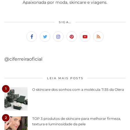
Apaixonada por moda, skincare e viagens.
SIGA…
@ciferreiraoficial
LEIA MAIS POSTS
1
O skincare dos sonhos com a molécula TI35 da Olera
2
TOP 3 produtos de skincare para melhorar firmeza,
textura e luminosidade da pele