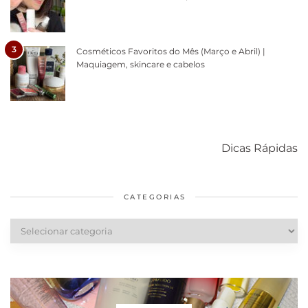
3
Cosméticos Favoritos do Mês (Março e Abril) |
Maquiagem, skincare e cabelos
Como acabar
6 fatos sobre a
Cuidados
com o mofo
bolsa Lady
diários par
Dicas Rápidas
em casa
Dior
cabelos
saudáveis
CATEGORIAS
Categorias