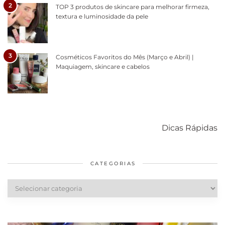
2
TOP 3 produtos de skincare para melhorar firmeza,
textura e luminosidade da pele
3
Cosméticos Favoritos do Mês (Março e Abril) |
Maquiagem, skincare e cabelos
Como acabar
6 fatos sobre a
Cuidados
com o mofo
bolsa Lady
diários par
Dicas Rápidas
em casa
Dior
cabelos
saudáveis
CATEGORIAS
Categorias