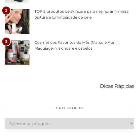
2
TOP 3 produtos de skincare para melhorar firmeza,
textura e luminosidade da pele
3
Cosméticos Favoritos do Mês (Março e Abril) |
Maquiagem, skincare e cabelos
Como acabar
6 fatos sobre a
Cuidados
com o mofo
bolsa Lady
diários par
Dicas Rápidas
em casa
Dior
cabelos
saudáveis
CATEGORIAS
Categorias