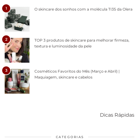
1
O skincare dos sonhos com a molécula TI35 da Olera
2
TOP 3 produtos de skincare para melhorar firmeza,
textura e luminosidade da pele
3
Cosméticos Favoritos do Mês (Março e Abril) |
Maquiagem, skincare e cabelos
Como acabar
6 fatos sobre a
Cuidados
com o mofo
bolsa Lady
diários par
Dicas Rápidas
em casa
Dior
cabelos
saudáveis
CATEGORIAS