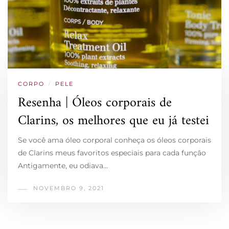
CORPO
/
PELE
Resenha | Óleos corporais de
Clarins, os melhores que eu já testei
Se você ama óleo corporal conheça os óleos corporais
de Clarins meus favoritos especiais para cada função
Antigamente, eu odiava…
NOVEMBRO 9, 2021