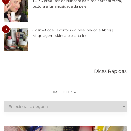
TOP 3 produtos de skincare para melhorar firmeza,
textura e luminosidade da pele
3
Cosméticos Favoritos do Mês (Março e Abril) |
Maquiagem, skincare e cabelos
Como acabar
6 fatos sobre a
Cuidados
com o mofo
bolsa Lady
diários par
Dicas Rápidas
em casa
Dior
cabelos
saudáveis
CATEGORIAS
Categorias