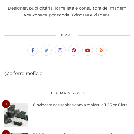
Designer, publicitária, jornalista e consultora de imagem
Apaixonada por moda, skincare e viagens.
SIGA…
@ciferreiraoficial
LEIA MAIS POSTS
1
O skincare dos sonhos com a molécula TI35 da Olera
2