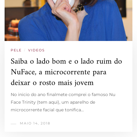
PELE
/
VIDEOS
Saiba o lado bom e o lado ruim do
NuFace, a microcorrente para
deixar o rosto mais jovem
No inicio do ano finalmete comprei o famoso Nu
Face Trinity (tem aqui), um aparelho de
microcorrente facial que tonifica…
MAIO 14, 2018