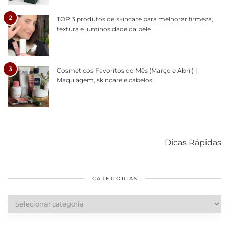
2
TOP 3 produtos de skincare para melhorar firmeza,
textura e luminosidade da pele
3
Cosméticos Favoritos do Mês (Março e Abril) |
Maquiagem, skincare e cabelos
Como acabar
6 fatos sobre a
Cuidados
com o mofo
bolsa Lady
diários par
Dicas Rápidas
em casa
Dior
cabelos
saudáveis
CATEGORIAS
Categorias