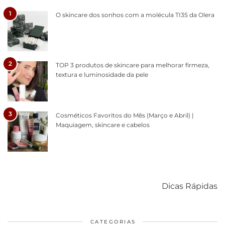
1
O skincare dos sonhos com a molécula TI35 da Olera
2
TOP 3 produtos de skincare para melhorar firmeza,
textura e luminosidade da pele
3
Cosméticos Favoritos do Mês (Março e Abril) |
Maquiagem, skincare e cabelos
Como acabar
6 fatos sobre a
Cuidados
com o mofo
bolsa Lady
diários par
Dicas Rápidas
em casa
Dior
cabelos
saudáveis
CATEGORIAS