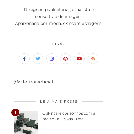
Designer, publicitária, jornalista e
consultora de imagem
Apaixonada por moda, skincare e viagens.
SIGA…
@ciferreiraoficial
LEIA MAIS POSTS
1
O skincare dos sonhos com a
molécula TI35 da Olera