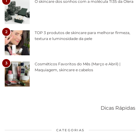
1
O skincare dos sonhos com a molécula TI35 da Olera
2
TOP 3 produtos de skincare para melhorar firmeza,
textura e luminosidade da pele
3
Cosméticos Favoritos do Mês (Março e Abril) |
Maquiagem, skincare e cabelos
Como acabar
6 fatos sobre a
Cuidados
com o mofo
bolsa Lady
diários par
Dicas Rápidas
em casa
Dior
cabelos
saudáveis
CATEGORIAS