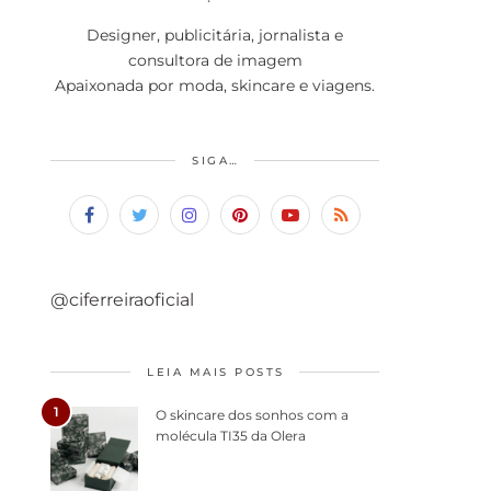
Designer, publicitária, jornalista e
consultora de imagem
Apaixonada por moda, skincare e viagens.
SIGA…
@ciferreiraoficial
LEIA MAIS POSTS
1
O skincare dos sonhos com a
molécula TI35 da Olera