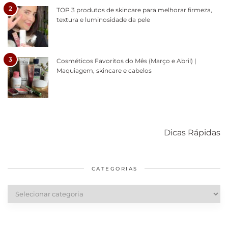
2
TOP 3 produtos de skincare para melhorar firmeza,
textura e luminosidade da pele
3
Cosméticos Favoritos do Mês (Março e Abril) |
Maquiagem, skincare e cabelos
Como acabar
6 fatos sobre a
Cuidados
com o mofo
bolsa Lady
diários par
Dicas Rápidas
em casa
Dior
cabelos
saudáveis
CATEGORIAS
Categorias