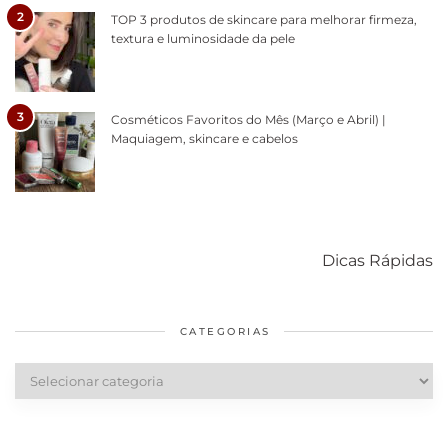
2
TOP 3 produtos de skincare para melhorar firmeza,
textura e luminosidade da pele
3
Cosméticos Favoritos do Mês (Março e Abril) |
Maquiagem, skincare e cabelos
Como acabar
6 fatos sobre a
Cuidados
com o mofo
bolsa Lady
diários par
Dicas Rápidas
em casa
Dior
cabelos
saudáveis
CATEGORIAS
Categorias